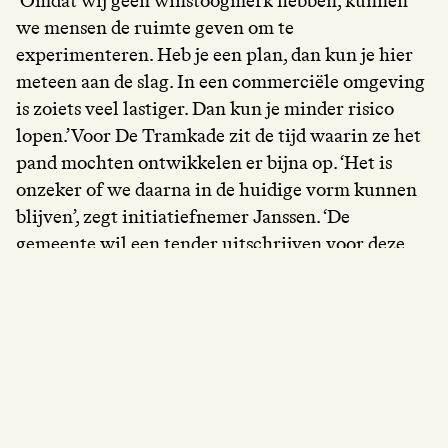
‘Omdat wij geen winstoogmerk hebben, kunnen
we mensen de ruimte geven om te
experimenteren. Heb je een plan, dan kun je hier
meteen aan de slag. In een commerciële omgeving
is zoiets veel lastiger. Dan kun je minder risico
lopen.’Voor De Tramkade zit de tijd waarin ze het
pand mochten ontwikkelen er bijna op. ‘Het is
onzeker of we daarna in de huidige vorm kunnen
blijven’, zegt initiatiefnemer Janssen. ‘De
gemeente wil een tender uitschrijven voor deze
locatie. Wij kunnen ook inschrijven maar dan
moet het wel marktconform zijn. Binnen onze
huidige structuur en opzet is dat natuurlijk erg
lastig.’
Op die manier verdwijnen de broedplaatsen uit
Nederland, zegt broedplaatsengoeroe Eva de Klerk
in een Amsterdams cafeetje. Zij maakte de