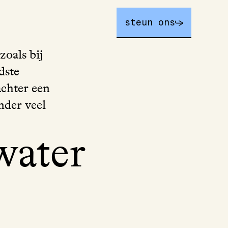
steun ons
oals bij
dste
achter een
nder veel
water