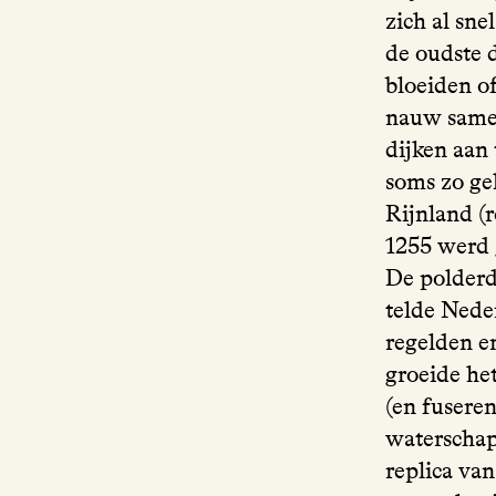
zich al sn
de oudste 
bloeiden o
nauw same
dijken aan 
soms zo ge
Rijnland (r
1255 werd g
De polderd
telde Nede
regelden e
groeide het
(en fusere
waterschapp
replica van