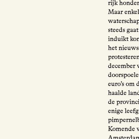
rijk honde
Maar enkel
waterschap
steeds gaa
induikt ko
het nieuws.
protesteren
december 
doorspoelen
euro’s om d
haalde lan
de provinci
enige leef
pimpernelb
Komende we
Amsterdamm