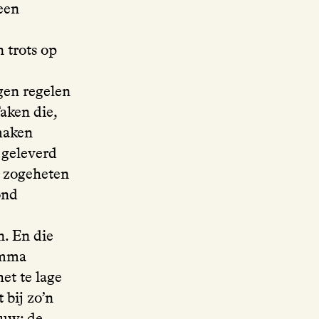
een
n trots op
ngen regelen
aken die,
 maken
 geleverd
n zogeheten
ond
n. En die
amma
et te lage
 bij zo’n
ouw: de