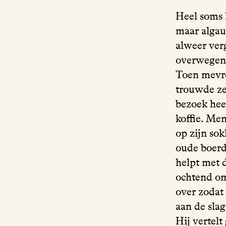
Heel soms 
maar algau
alweer ver
overwegend
Toen mevro
trouwde ze
bezoek hee
koffie. Men
op zijn so
oude boerde
helpt met 
ochtend om
over zodat 
aan de slag
Hij vertel