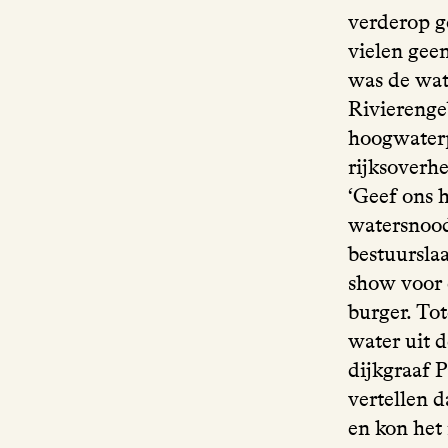
verderop g
vielen geen
was de wat
Rivierenge
hoogwaterp
rijksoverhe
‘Geef ons h
watersnood
bestuursla
show voor 
burger. To
water uit 
dijkgraaf 
vertellen 
en kon het