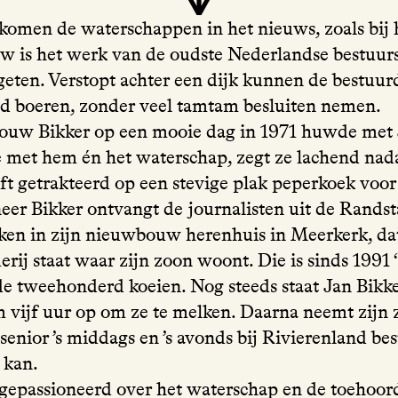
komen de waterschappen in het nieuws, zoals bij 
w is het werk van de oudste Nederlandse bestuur
geten. Verstopt achter een dijk kunnen de bestuur
 boeren, zonder veel tamtam besluiten nemen.
uw Bikker op een mooie dag in 1971 huwde met 
 met hem én het waterschap, zegt ze lachend nada
ft getrakteerd op een stevige plak peperkoek voor 
eer Bikker ontvangt de journalisten uit de Randst
kken in zijn nieuwbouw herenhuis in Meerkerk, da
rij staat waar zijn zoon woont. Die is sinds 1991 ‘
de tweehonderd koeien. Nog steeds staat Jan Bikke
 vijf uur op om ze te melken. Daarna neemt zijn 
senior ’s middags en ’s avonds bij Rivierenland bes
 kan.
t gepassioneerd over het waterschap en de toehoo