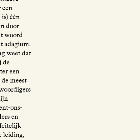
 een
is) één
en door
et woord
het adagium.
ag weet dat
j de
ter een
n de meest
nwoordigers
ijn
ent-ons-
ders en
eitelijk
 leiding,