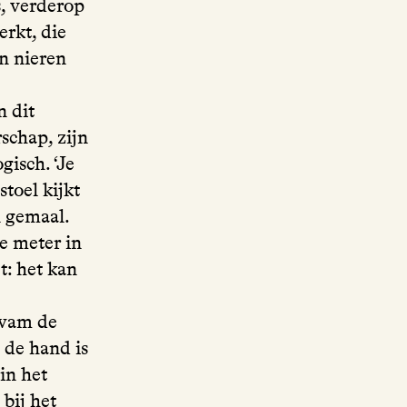
, verderop
erkt, die
n nieren
n dit
schap, zijn
gisch. ‘Je
stoel kijkt
n gemaal.
we meter in
t: het kan
kwam de
 de hand is
in het
bij het