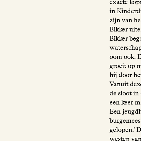
exacte kop
in Kinderdi
zijn van h
Bikker uit
Bikker bego
waterschap
oom ook. Da
groeit op m
hij door h
Vanuit deze
de sloot i
een keer m
Een jeugdh
burgemeeste
gelopen.’ 
westen van