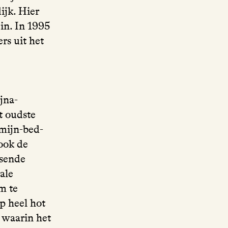
ijk. Hier
 in. In 1995
rs uit het
jna-
t oudste
mijn-bed-
ook de
tsende
ale
m te
p heel hot
 waarin het