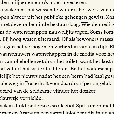
rden miljoenen euro’s moet investeren.
e weken na het wassende water is het werk van d
pen alweer uit het publieke geheugen gewist. Zoa
t met deze onbeminde bestuurslaag. Wie de media
mt de waterschappen nauwelijks tegen. Soms kom
 Bij hoog water, uiteraard. Of als bewoners massa
 tegen het verhogen en verbreden van een dijk. El
waarschuwen waterschappen in de media voor he
 van oliebollenvet door het toilet, want het kost
at vet uit het water te filteren. En het waterscha
delijk het nieuws nadat het een berm had kaal ges
ale weg in Posterholt – en daardoor ‘per ongeluk’
gebied van de zeldzame vlinder het donker
lauwtje vernielde.
ken duikt onderzoekscollectief Spit samen met
er en Argos en een aantal lokale media in de 