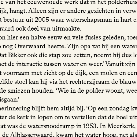
ie van het eeuwenoude werk dat in het polderhuis
jk, hangt. Alleen zijn er andere gezichten in verw
et bestuur uit 2005 waar waterschapsman in hart e
eraard ook deel van uitmaakte.
n hier een halve eeuw en vele fusies geleden, toe
 nog Overwaard heette. Zijn opa zat bij een water
t Bikker ook die stap zou zetten, noemt hij dus lo
et de interactie tussen water en weer.’ Vanuit zijn 
et voorraam met zicht op de dijk, een molen en ee
lfde stoel kan hij via het rechterzijraam de blau
n de smiezen houden. ‘Wie in de polder woont, wee
isgaan.’
erinnering blijft hem altijd bij. ‘Op een zondag 
r de kerk in lopen om te vertellen dat de boel uit
Dat was de watersnoodramp in 1953. In Meerkerk, 
 de Alblasserwaard, kwam het water hoog, net als 