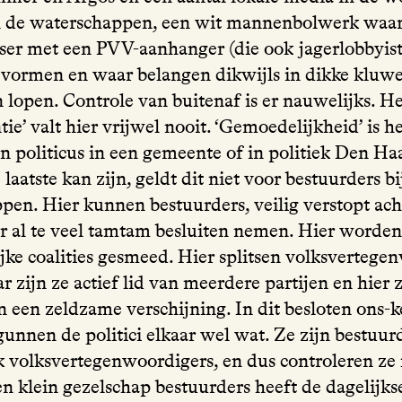
 de waterschappen, een wit mannenbolwerk waar
er met een PVV-aanhanger (die ook jagerlobbyist 
n vormen en waar belangen dikwijls in dikke kluw
n lopen. Controle van buitenaf is er nauwelijks. H
tie’ valt hier vrijwel nooit. ‘Gemoedelijkheid’ is 
n politicus in een gemeente of in politiek Den Ha
 laatste kan zijn, geldt dit niet voor bestuurders bi
pen. Hier kunnen bestuurders, veilig verstopt ach
er al te veel tamtam besluiten nemen. Hier worde
ijke coalities gesmeed. Hier splitsen volksvertege
ar zijn ze actief lid van meerdere partijen en hier z
n een zeldzame verschijning. In dit besloten ons-k
gunnen de politici elkaar wel wat. Ze zijn bestuur
k volksvertegenwoordigers, en dus controleren ze f
en klein gezelschap bestuurders heeft de dagelijkse