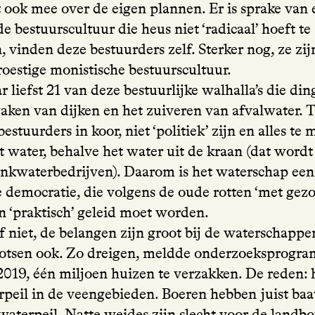
 ook mee over de eigen plannen. Er is sprake van 
bestuurscultuur die heus niet ‘radicaal’ hoeft te
 vinden deze bestuurders zelf. Sterker nog, ze zij
roestige monistische bestuurscultuur.
r liefst 21 van deze bestuurlijke walhalla’s die di
waken van dijken en het zuiveren van afvalwater. T
estuurders in koor, niet ‘politiek’ zijn en alles te
 water, behalve het water uit de kraan (dat wordt
inkwaterbedrijven). Daarom is het waterschap ee
e democratie, die volgens de oude rotten ‘met gez
n ‘praktisch’ geleid moet worden.
f niet, de belangen zijn groot bij de waterschappe
otsen ook. Zo dreigen, meldde onderzoeksprogr
2019, één miljoen huizen te verzakken. De reden: h
peil in de veengebieden. Boeren hebben juist baat
waterpeil. Natte weides zijn slecht voor de landb