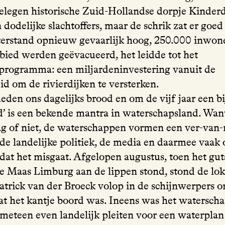
elegen historische Zuid-Hollandse dorpje Kinderd
 dodelijke slachtoffers, maar de schrik zat er goed
erstand opnieuw gevaarlijk hoog, 250.000 inwone
bied werden geëvacueerd, het leidde tot het
rogramma: een miljardeninvestering vanuit de
id om de rivierdijken te versterken.
eden ons dagelijks brood en om de vijf jaar een bi
’ is een bekende mantra in waterschapsland. Wan
ag of niet, de waterschappen vormen een ver-van-
de landelijke politiek, de media en daarmee vaak 
tdat het misgaat. Afgelopen augustus, toen het gu
de Maas Limburg aan de lippen stond, stond de lok
Patrick van der Broeck volop in de schijnwerpers o
dat het kantje boord was. Ineens was het waterscha
 meteen even landelijk pleiten voor een waterplan