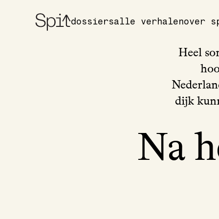
dossiers
alle verhalen
over s
Heel so
hoo
Nederland
dijk kun
Na h