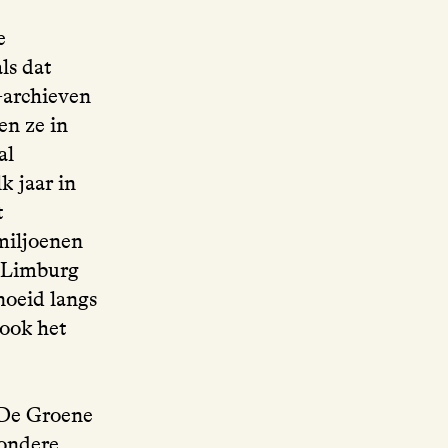
e
ls dat
-archieven
en ze in
al
k jaar in
t
 miljoenen
p Limburg
noeid langs
 ook het
 De Groene
wondere