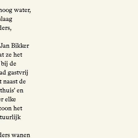
hoog water,
slaag
ders,
Jan Bikker
t ze het
bij de
ad gastvrij
t naast de
thuis’ en
r elke
zoon het
tuurlijk
rders wanen