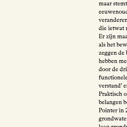
maar stemt
eeuwenoude 
veranderen,
die ietwat 
Er zijn maa
als het be
zeggen de b
hebben met
door de dr
functionel
verstand’ e
Praktisch o
belangen b
Pointer in 
grondwater
laag grond