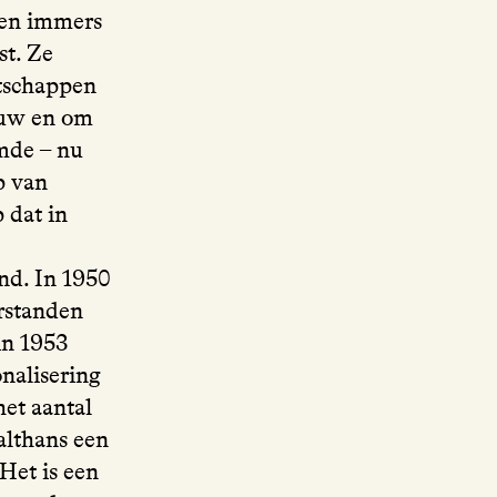
men immers
st. Ze
rtschappen
ouw en om
emde – nu
p van
 dat in
nd. In 1950
rstanden
in 1953
onalisering
het aantal
althans een
Het is een