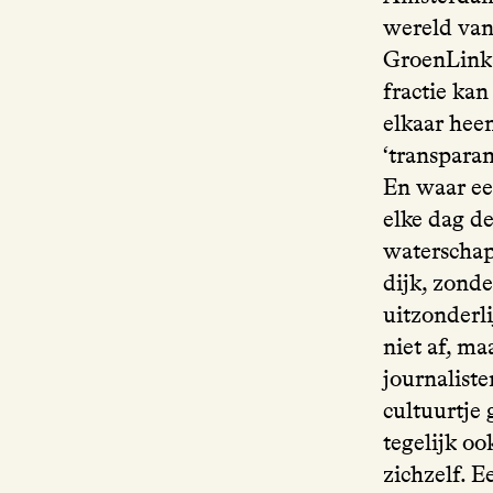
wereld van
GroenLinks
fractie ka
elkaar hee
‘transparan
En waar ee
elke dag de
waterschap
dijk, zond
uitzonderl
niet af, ma
journaliste
cultuurtje 
tegelijk oo
zichzelf. E