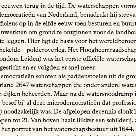
el eeuwen terug in de tijd. De waterschappen vor
democratieën van Nederland, benadrukt hij steeva
fficieus op in de elfde eeuw toen besturen en buu
nwerkten om grond te ontginnen voor de landb
te leggen. Híer ligt de basis voor het wereldbero
hekelde – polderoverleg. Het Hoogheemraadscha
ondom Leiden) was het eerste officiële waterschap
esticht en er volgden er snel meer.
emocratieën schoten als paddenstoelen uit de gro
rland 2647 waterschappen die onder andere wate
n dijken beheerden. Maar na de watersnoodramp 
 besef bij al deze microdemocratieën dat professi
n) noodzakelijk was. De afgelopen decennia slonk 
en tot 21. Van boven haalt Bikker een schilderij, 
 het portret van het waterschapsbestuur uit 1644. 