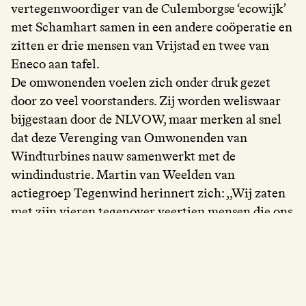
vertegenwoordiger van de Culemborgse ‘ecowijk’
met Schamhart samen in een andere coöperatie en
zitten er drie mensen van Vrijstad en twee van
Eneco aan tafel.
De omwonenden voelen zich onder druk gezet
door zo veel voorstanders. Zij worden weliswaar
bijgestaan door de NLVOW, maar merken al snel
dat deze Verenging van Omwonenden van
Windturbines nauw samenwerkt met de
windindustrie. Martin van Weelden van
actiegroep Tegenwind herinnert zich: ,,Wij zaten
met zijn vieren tegenover veertien mensen die ons
wel even gingen vertellen hoe het wettelijk in
elkaar zit. Je staat machteloos.” Volgens
wethouder Reus waren de zogeheten Gebiedstafels
met de juiste intenties gestart. ,,Omwonenden
wilden liever niets, initiatiefnemers en