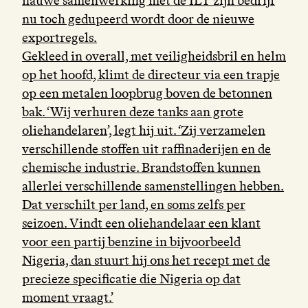
nauwe samenwerking met de ILT zijn bedrijf
nu toch gedupeerd wordt door de nieuwe
exportregels.
Gekleed in overall, met veiligheidsbril en helm
op het hoofd, klimt de directeur via een trapje
op een metalen loopbrug boven de betonnen
bak. ‘Wij verhuren deze tanks aan grote
oliehandelaren’, legt hij uit. ‘Zij verzamelen
verschillende stoffen uit raffinaderijen en de
chemische industrie. Brandstoffen kunnen
allerlei verschillende samenstellingen hebben.
Dat verschilt per land, en soms zelfs per
seizoen. Vindt een oliehandelaar een klant
voor een partij benzine in bijvoorbeeld
Nigeria, dan stuurt hij ons het recept met de
precieze specificatie die Nigeria op dat
moment vraagt.’