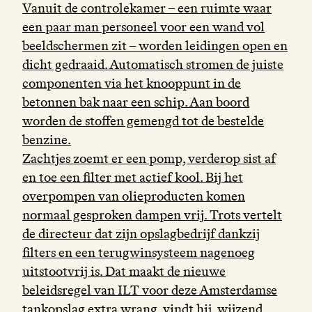
Vanuit de controlekamer – een ruimte waar
een paar man personeel voor een wand vol
beeldschermen zit – worden leidingen open en
dicht gedraaid. Automatisch stromen de juiste
componenten via het knooppunt in de
betonnen bak naar een schip. Aan boord
worden de stoffen gemengd tot de bestelde
benzine.
Zachtjes zoemt er een pomp, verderop sist af
en toe een filter met actief kool. Bij het
overpompen van olieproducten komen
normaal gesproken dampen vrij. Trots vertelt
de directeur dat zijn opslagbedrijf dankzij
filters en een terugwinsysteem nagenoeg
uitstootvrij is. Dat maakt de nieuwe
beleidsregel van ILT voor deze Amsterdamse
tankopslag extra wrang, vindt hij, wijzend