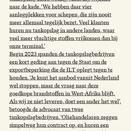
naar de kade. ‘We hebben daar vier
aanlegplekken voor schepen, die zijn nooit
meer allemaal tegelijk bezet. Veel klanten
huren nu tankopslag in andere landen, waar
veel meer vluchtige stoffen vrijkomen dan bij
onze terminal.’
Begin 2023 spanden de tankopslagbedrijven
een kort geding aan tegen de Staat om de
exportbeperking die de ILT oplegt tegen te
houden. ‘Je kunt het aanbod vanuit Nederland
wel stoppen, maar de vraag naar deze
goedkope brandstoffen in West-Afrika blijft.
Als wij ze niet leveren, doet een ander het wel’,
betoogde de advocaat van twee
tankopslagbedrijven. ‘Oliehandelaren zeggen
simpelweg hun contract op, en huren een